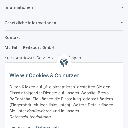
Informationen
Gesetzliche Informationen
Kontakt
ML Fahr- Reitsport GmbH
Marie-Curie-Straße 2, 79211 Denzlingen
Tel.: 07666/9378060 (Mo-Fr 9-16 Uhr)
Wie wir Cookies & Co nutzen
info@fahr-reitsport.de
Durch Klicken auf „Alle akzeptieren“ gestatten Sie den
Nach Terminvereinbarung können Sie gerne bei uns im Lager
Einsatz folgender Dienste auf unserer Website: Brevo,
vorbeikommen
ReCaptcha. Sie können die Einstellung jederzeit ändern
(Fingerabdruck-Icon links unten). Weitere Details finden
Zahlungsarten
Sie unter
Konfigurieren
und in unserer
Datenschutzerklärung
.
Impressum
|
Datenschutz