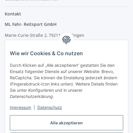
Kontakt
ML Fahr- Reitsport GmbH
Marie-Curie-Straße 2, 79211 Denzlingen
Tel.: 07666/9378060 (Mo-Fr 9-16 Uhr)
Wie wir Cookies & Co nutzen
info@fahr-reitsport.de
Durch Klicken auf „Alle akzeptieren“ gestatten Sie den
Nach Terminvereinbarung können Sie gerne bei uns im Lager
Einsatz folgender Dienste auf unserer Website: Brevo,
vorbeikommen
ReCaptcha. Sie können die Einstellung jederzeit ändern
(Fingerabdruck-Icon links unten). Weitere Details finden
Zahlungsarten
Sie unter
Konfigurieren
und in unserer
Datenschutzerklärung
.
Impressum
|
Datenschutz
Vertrag widerrufen
Alle akzeptieren