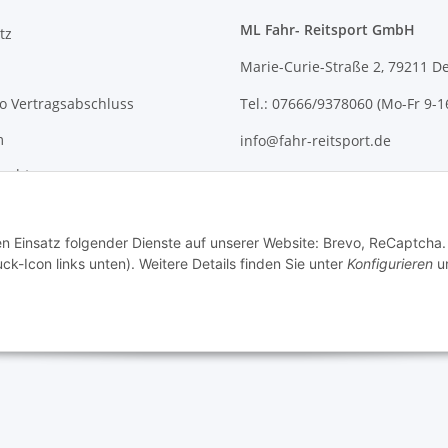
ML Fahr- Reitsport GmbH
tz
Marie-Curie-Straße 2, 79211 D
o Vertragsabschluss
Tel.: 07666/9378060 (Mo-Fr 9-1
m
info@fahr-reitsport.de
recht
Nach Terminvereinbarung kön
gerne bei uns im Lager vorbe
den Einsatz folgender Dienste auf unserer Website: Brevo, ReCaptcha.
ck-Icon links unten). Weitere Details finden Sie unter
Konfigurieren
un