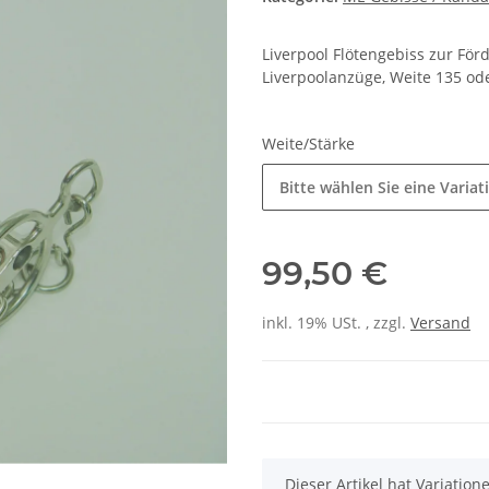
Liverpool Flötengebiss zur För
Liverpoolanzüge, Weite 135 o
Weite/Stärke
Bitte wählen Sie eine Variat
99,50 €
inkl. 19% USt. , zzgl.
Versand
x
Dieser Artikel hat Variatio