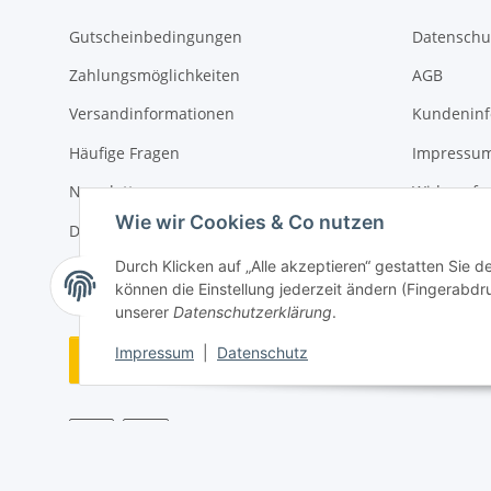
Gutscheinbedingungen
Datenschu
Zahlungsmöglichkeiten
AGB
Versandinformationen
Kundeninf
Häufige Fragen
Impressu
Newsletter
Widerrufs
Wie wir Cookies & Co nutzen
Downloads
Durch Klicken auf „Alle akzeptieren“ gestatten Sie 
Sitemap
können die Einstellung jederzeit ändern (Fingerabdru
unserer
Datenschutzerklärung
.
Impressum
|
Datenschutz
Vertrag widerrufen
* Alle Preise inkl. gesetzlicher USt., zzgl.
Versand