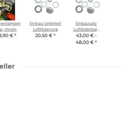
henlampen,
Einbau-Unterteil
Einbausatz
ig, chrom
Luftfederung
Luftfederbalg
D130
8,90 €
*
20,50 €
*
43,00 € -
48,00 €
*
eller
el