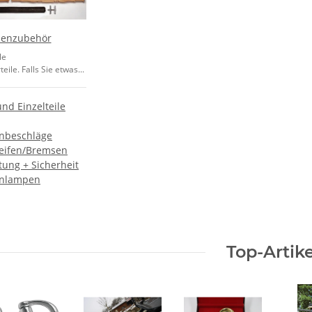
henzubehör
le
ile. Falls Sie etwas...
und Einzelteile
nbeschläge
eifen/Bremsen
tung + Sicherheit
enlampen
Top-Artike