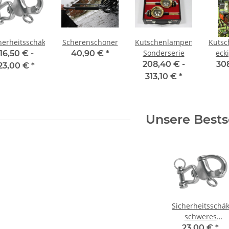
herheitsschäkel
Scherenschoner
Kutschenlampen-
Kutsc
Sonderserie
eck
16,50 € -
40,90 €
*
208,40 € -
30
23,00 €
*
313,10 €
*
Unsere Bests
Sicherheitsschäk
schweres
Modell
23,00 €
*