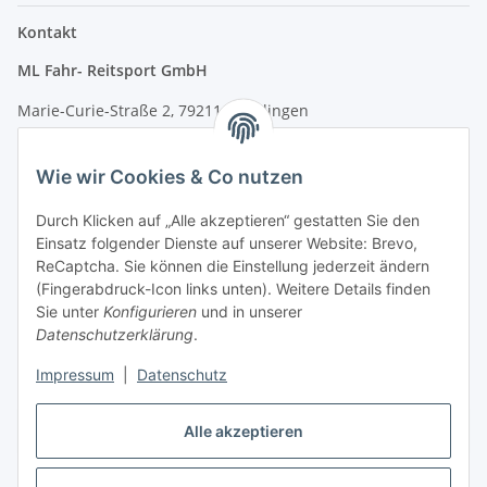
Kontakt
ML Fahr- Reitsport GmbH
Marie-Curie-Straße 2, 79211 Denzlingen
Tel.: 07666/9378060 (Mo-Fr 9-16 Uhr)
Wie wir Cookies & Co nutzen
info@fahr-reitsport.de
Durch Klicken auf „Alle akzeptieren“ gestatten Sie den
Nach Terminvereinbarung können Sie gerne bei uns im Lager
Einsatz folgender Dienste auf unserer Website: Brevo,
vorbeikommen
ReCaptcha. Sie können die Einstellung jederzeit ändern
(Fingerabdruck-Icon links unten). Weitere Details finden
Zahlungsarten
Sie unter
Konfigurieren
und in unserer
Datenschutzerklärung
.
Impressum
|
Datenschutz
Vertrag widerrufen
Alle akzeptieren