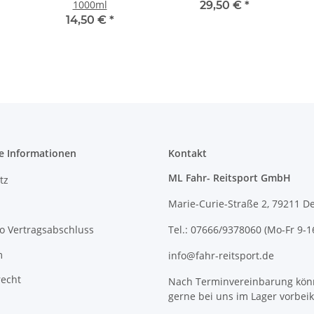
1000ml
29,50 €
*
14,50 €
*
e Informationen
Kontakt
ML Fahr- Reitsport GmbH
tz
Marie-Curie-Straße 2, 79211 D
o Vertragsabschluss
Tel.: 07666/9378060 (Mo-Fr 9-1
m
info@fahr-reitsport.de
recht
Nach Terminvereinbarung kön
gerne bei uns im Lager vorbe