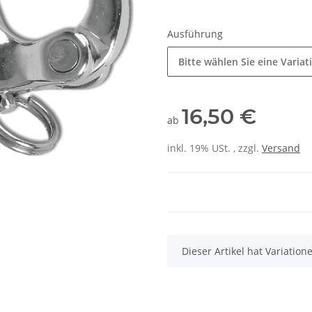
Ausführung
Bitte wählen Sie eine Variat
16,50 €
ab
inkl. 19% USt. , zzgl.
Versand
x
Dieser Artikel hat Variatio