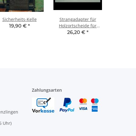
Sicherheits-Kelle
Strangadapter für
Holzortscheide für
19,90 €
*
große
26,20 €
*
Sicherheitsschäkel
Schwarz
Zahlungsarten
enzlingen
6 Uhr)