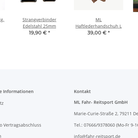
lg.
Strangverbinder
ML
Edelstahl 25mm
Haftlederhandschuh L
19,90 €
*
39,00 €
*
e Informationen
Kontakt
ML Fahr- Reitsport GmbH
tz
Marie-Curie-Straße 2, 79211 D
o Vertragsabschluss
Tel.: 07666/9378060 (Mo-Fr 9-1
m
info@fahr-reitsport.de