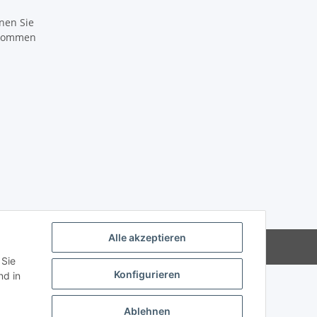
nen Sie
ikommen
Alle akzeptieren
Powered by
JTL-Shop
 Sie
Konfigurieren
d in
Ablehnen