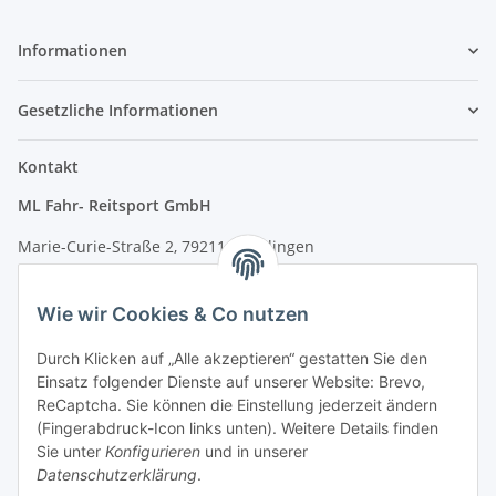
Informationen
Gesetzliche Informationen
Kontakt
ML Fahr- Reitsport GmbH
Marie-Curie-Straße 2, 79211 Denzlingen
Tel.: 07666/9378060 (Mo-Fr 9-16 Uhr)
Wie wir Cookies & Co nutzen
info@fahr-reitsport.de
Durch Klicken auf „Alle akzeptieren“ gestatten Sie den
Nach Terminvereinbarung können Sie gerne bei uns im Lager
Einsatz folgender Dienste auf unserer Website: Brevo,
vorbeikommen
ReCaptcha. Sie können die Einstellung jederzeit ändern
(Fingerabdruck-Icon links unten). Weitere Details finden
Zahlungsarten
Sie unter
Konfigurieren
und in unserer
Datenschutzerklärung
.