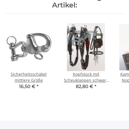
Artikel:
Sicherheitsschäkel
Kopfstück mit
Kamm
mittlere Größe
Scheuklappen schwarz
Nop
Cob
16,50 €
*
82,80 €
*