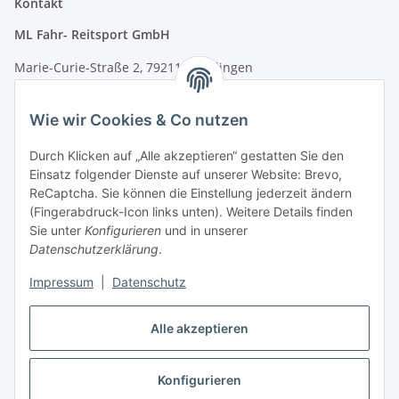
Kontakt
ML Fahr- Reitsport GmbH
Marie-Curie-Straße 2, 79211 Denzlingen
Tel.: 07666/9378060 (Mo-Fr 9-16 Uhr)
Wie wir Cookies & Co nutzen
info@fahr-reitsport.de
Durch Klicken auf „Alle akzeptieren“ gestatten Sie den
Nach Terminvereinbarung können Sie gerne bei uns im Lager
Einsatz folgender Dienste auf unserer Website: Brevo,
vorbeikommen
ReCaptcha. Sie können die Einstellung jederzeit ändern
(Fingerabdruck-Icon links unten). Weitere Details finden
Zahlungsarten
Sie unter
Konfigurieren
und in unserer
Datenschutzerklärung
.
Impressum
|
Datenschutz
Vertrag widerrufen
Alle akzeptieren
Konfigurieren