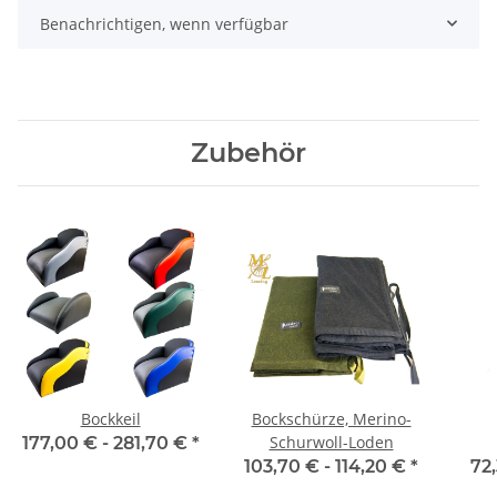
Benachrichtigen, wenn verfügbar
Zubehör
Bockkeil
Bockschürze, Merino-
Schurwoll-Loden
177,00 € -
281,70 €
*
103,70 € -
114,20 €
*
72