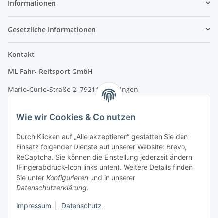
Informationen
Gesetzliche Informationen
Kontakt
ML Fahr- Reitsport GmbH
Marie-Curie-Straße 2, 79211 Denzlingen
Tel.: 07666/9378060 (Mo-Fr 9-16 Uhr)
Wie wir Cookies & Co nutzen
info@fahr-reitsport.de
Durch Klicken auf „Alle akzeptieren“ gestatten Sie den
Nach Terminvereinbarung können Sie gerne bei uns im Lager
Einsatz folgender Dienste auf unserer Website: Brevo,
vorbeikommen
ReCaptcha. Sie können die Einstellung jederzeit ändern
(Fingerabdruck-Icon links unten). Weitere Details finden
Zahlungsarten
Sie unter
Konfigurieren
und in unserer
Datenschutzerklärung
.
Impressum
|
Datenschutz