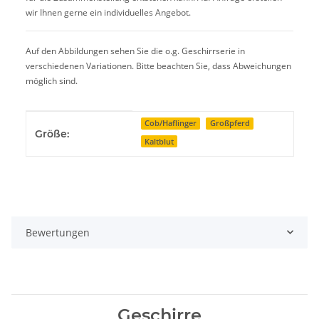
wir Ihnen gerne ein individuelles Angebot.
Auf den Abbildungen sehen Sie die o.g. Geschirrserie in
verschiedenen Variationen. Bitte beachten Sie, dass Abweichungen
möglich sind.
Produkteigenschaft
Wert
Cob/Haflinger
Großpferd
Größe:
Kaltblut
Bewertungen
Geschirre