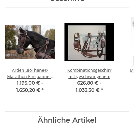
Arden BioThane®
Kombinationsgeschirr
M
Marathon Einspänner-
mit geschwungenem
Brustblattgeschirr
Brustblatt
1.195,00 € -
626,80 € -
1.650,20 €
*
1.033,30 €
*
Ähnliche Artikel