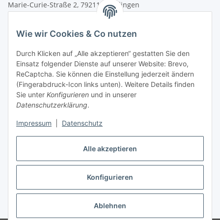
Marie-Curie-Straße 2, 79211 Denzlingen
Tel.: 07666/9378060 (Mo-Fr 9-16 Uhr)
Wie wir Cookies & Co nutzen
info@fahr-reitsport.de
Durch Klicken auf „Alle akzeptieren“ gestatten Sie den
Nach Terminvereinbarung können Sie gerne bei uns im Lager
Einsatz folgender Dienste auf unserer Website: Brevo,
vorbeikommen
ReCaptcha. Sie können die Einstellung jederzeit ändern
(Fingerabdruck-Icon links unten). Weitere Details finden
Zahlungsarten
Sie unter
Konfigurieren
und in unserer
Datenschutzerklärung
.
Impressum
|
Datenschutz
Vertrag widerrufen
Alle akzeptieren
Konfigurieren
Ablehnen
* Alle Preise inkl. gesetzlicher USt., zzgl.
Versand