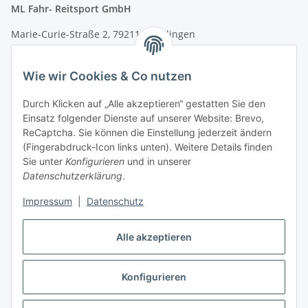
ML Fahr- Reitsport GmbH
Marie-Curie-Straße 2, 79211 Denzlingen
Tel.: 07666/9378060 (Mo-Fr 9-16 Uhr)
Wie wir Cookies & Co nutzen
info@fahr-reitsport.de
Durch Klicken auf „Alle akzeptieren“ gestatten Sie den
Nach Terminvereinbarung können Sie gerne bei uns im Lager
Einsatz folgender Dienste auf unserer Website: Brevo,
vorbeikommen
ReCaptcha. Sie können die Einstellung jederzeit ändern
(Fingerabdruck-Icon links unten). Weitere Details finden
Zahlungsarten
Sie unter
Konfigurieren
und in unserer
Datenschutzerklärung
.
Impressum
|
Datenschutz
Vertrag widerrufen
Alle akzeptieren
Konfigurieren