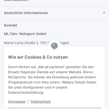
Gesetzliche Informationen
Kontakt
ML Fahr- Reitsport GmbH
Marie-Curie-Straße 2, 79211 Denzlingen
Tel.: 07666/9378060 (Mo-Fr 9-16 Uhr)
Wie wir Cookies & Co nutzen
info@fahr-reitsport.de
Durch Klicken auf „Alle akzeptieren“ gestatten Sie den
Nach Terminvereinbarung können Sie gerne bei uns im Lager
Einsatz folgender Dienste auf unserer Website: Brevo,
vorbeikommen
ReCaptcha. Sie können die Einstellung jederzeit ändern
(Fingerabdruck-Icon links unten). Weitere Details finden
Zahlungsarten
Sie unter
Konfigurieren
und in unserer
Datenschutzerklärung
.
Impressum
|
Datenschutz