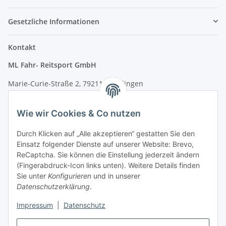
Gesetzliche Informationen
Kontakt
ML Fahr- Reitsport GmbH
Marie-Curie-Straße 2, 79211 Denzlingen
Tel.: 07666/9378060 (Mo-Fr 9-16 Uhr)
Wie wir Cookies & Co nutzen
info@fahr-reitsport.de
Durch Klicken auf „Alle akzeptieren“ gestatten Sie den
Nach Terminvereinbarung können Sie gerne bei uns im Lager
Einsatz folgender Dienste auf unserer Website: Brevo,
vorbeikommen
ReCaptcha. Sie können die Einstellung jederzeit ändern
(Fingerabdruck-Icon links unten). Weitere Details finden
Zahlungsarten
Sie unter
Konfigurieren
und in unserer
Datenschutzerklärung
.
Impressum
|
Datenschutz