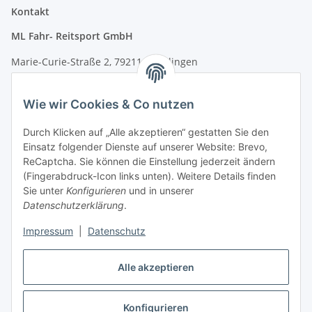
Kontakt
ML Fahr- Reitsport GmbH
Marie-Curie-Straße 2, 79211 Denzlingen
Tel.: 07666/9378060 (Mo-Fr 9-16 Uhr)
Wie wir Cookies & Co nutzen
info@fahr-reitsport.de
Durch Klicken auf „Alle akzeptieren“ gestatten Sie den
Nach Terminvereinbarung können Sie gerne bei uns im Lager
Einsatz folgender Dienste auf unserer Website: Brevo,
vorbeikommen
ReCaptcha. Sie können die Einstellung jederzeit ändern
(Fingerabdruck-Icon links unten). Weitere Details finden
Zahlungsarten
Sie unter
Konfigurieren
und in unserer
Datenschutzerklärung
.
Impressum
|
Datenschutz
Vertrag widerrufen
Alle akzeptieren
Konfigurieren