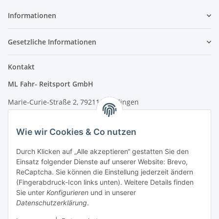
Informationen
Gesetzliche Informationen
Kontakt
ML Fahr- Reitsport GmbH
Marie-Curie-Straße 2, 79211 Denzlingen
Tel.: 07666/9378060 (Mo-Fr 9-16 Uhr)
Wie wir Cookies & Co nutzen
info@fahr-reitsport.de
Durch Klicken auf „Alle akzeptieren“ gestatten Sie den
Nach Terminvereinbarung können Sie gerne bei uns im Lager
Einsatz folgender Dienste auf unserer Website: Brevo,
vorbeikommen
ReCaptcha. Sie können die Einstellung jederzeit ändern
(Fingerabdruck-Icon links unten). Weitere Details finden
Zahlungsarten
Sie unter
Konfigurieren
und in unserer
Datenschutzerklärung
.