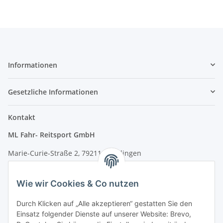
Informationen
Gesetzliche Informationen
Kontakt
ML Fahr- Reitsport GmbH
Marie-Curie-Straße 2, 79211 Denzlingen
Tel.: 07666/9378060 (Mo-Fr 9-16 Uhr)
Wie wir Cookies & Co nutzen
info@fahr-reitsport.de
Durch Klicken auf „Alle akzeptieren“ gestatten Sie den
Nach Terminvereinbarung können Sie gerne bei uns im Lager
Einsatz folgender Dienste auf unserer Website: Brevo,
vorbeikommen