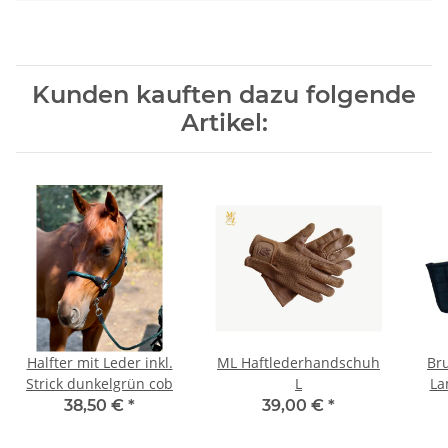
Kunden kauften dazu folgende
Artikel:
Halfter mit Leder inkl.
ML Haftlederhandschuh
Bru
Strick dunkelgrün cob
L
La
38,50 €
*
39,00 €
*