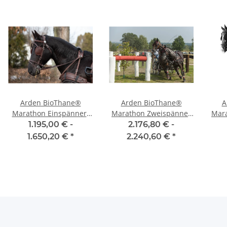
Arden BioThane®
Arden BioThane®
A
Marathon Einspänner-
Marathon Zweispänner
Mara
Brustblattgeschirr
Brustblattgeschirr
1.195,00 € -
2.176,80 € -
1.650,20 €
*
2.240,60 €
*