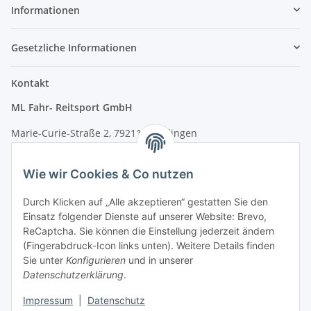
Informationen
Gesetzliche Informationen
Kontakt
ML Fahr- Reitsport GmbH
Marie-Curie-Straße 2, 79211 Denzlingen
Tel.: 07666/9378060 (Mo-Fr 9-16 Uhr)
Wie wir Cookies & Co nutzen
info@fahr-reitsport.de
Durch Klicken auf „Alle akzeptieren“ gestatten Sie den
Nach Terminvereinbarung können Sie gerne bei uns im Lager
Einsatz folgender Dienste auf unserer Website: Brevo,
vorbeikommen
ReCaptcha. Sie können die Einstellung jederzeit ändern
(Fingerabdruck-Icon links unten). Weitere Details finden
Zahlungsarten
Sie unter
Konfigurieren
und in unserer
Datenschutzerklärung
.
Impressum
|
Datenschutz