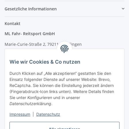
Gesetzliche Informationen
Kontakt
ML Fahr- Reitsport GmbH
Marie-Curie-Straße 2, 79211 Denzlingen
Tel.: 07666/9378060 (Mo-Fr 9-16 Uhr)
Wie wir Cookies & Co nutzen
info@fahr-reitsport.de
Durch Klicken auf „Alle akzeptieren“ gestatten Sie den
Nach Terminvereinbarung können Sie gerne bei uns im Lager
Einsatz folgender Dienste auf unserer Website: Brevo,
vorbeikommen
ReCaptcha. Sie können die Einstellung jederzeit ändern
(Fingerabdruck-Icon links unten). Weitere Details finden
Zahlungsarten
Sie unter
Konfigurieren
und in unserer
Datenschutzerklärung
.
Impressum
|
Datenschutz
Vertrag widerrufen