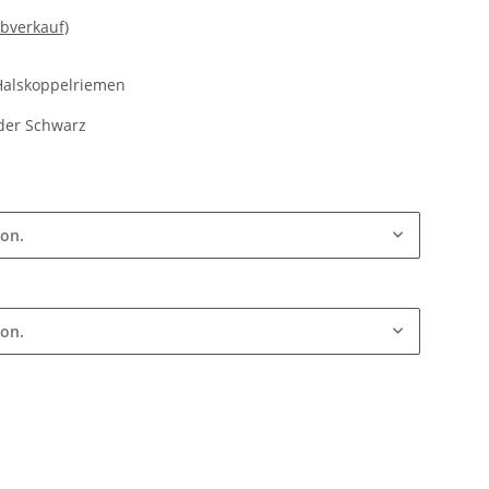
bverkauf)
 Halskoppelriemen
der Schwarz
ion.
ion.