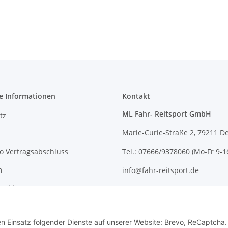
e Informationen
Kontakt
ML Fahr- Reitsport GmbH
tz
Marie-Curie-Straße 2, 79211 D
o Vertragsabschluss
Tel.: 07666/9378060 (Mo-Fr 9-1
m
info@fahr-reitsport.de
recht
Nach Terminvereinbarung kön
gerne bei uns im Lager vorbe
den Einsatz folgender Dienste auf unserer Website: Brevo, ReCaptcha.