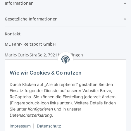
Informationen
Gesetzliche Informationen
Kontakt
ML Fahr- Reitsport GmbH
Marie-Curie-Straße 2, 79211 Denzlingen
Tel.: 07666/9378060 (Mo-Fr 9-16 Uhr)
Wie wir Cookies & Co nutzen
info@fahr-reitsport.de
Durch Klicken auf „Alle akzeptieren“ gestatten Sie den
Nach Terminvereinbarung können Sie gerne bei uns im Lager
Einsatz folgender Dienste auf unserer Website: Brevo,
vorbeikommen
ReCaptcha. Sie können die Einstellung jederzeit ändern
(Fingerabdruck-Icon links unten). Weitere Details finden
Zahlungsarten
Sie unter
Konfigurieren
und in unserer
Datenschutzerklärung
.
Impressum
|
Datenschutz