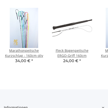
Marathonpeitsche
Fleck Bogenpeitsche
M
Kurzschlag - 160cm oliv
ERGO-Griff 160cm
Kurz
34,00 €
*
24,00 €
*
Informationen