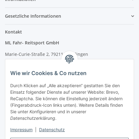
Gesetzliche Informationen
Kontakt
ML Fahr- Reitsport GmbH
Marie-Curie-Straße 2, 79211 Denzlingen
Tel.: 07666/9378060 (Mo-Fr 9-16 Uhr)
Wie wir Cookies & Co nutzen
info@fahr-reitsport.de
Durch Klicken auf „Alle akzeptieren“ gestatten Sie den
Nach Terminvereinbarung können Sie gerne bei uns im Lager
Einsatz folgender Dienste auf unserer Website: Brevo,
vorbeikommen
ReCaptcha. Sie können die Einstellung jederzeit ändern
(Fingerabdruck-Icon links unten). Weitere Details finden
Zahlungsarten
Sie unter
Konfigurieren
und in unserer
Datenschutzerklärung
.
Impressum
|
Datenschutz