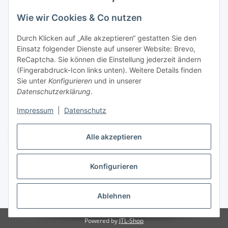
Tel.: 07666/9378060 (Mo-Fr 9-16 Uhr)
Wie wir Cookies & Co nutzen
info@fahr-reitsport.de
Durch Klicken auf „Alle akzeptieren“ gestatten Sie den
Nach Terminvereinbarung können Sie gerne bei uns im Lager
Einsatz folgender Dienste auf unserer Website: Brevo,
vorbeikommen
ReCaptcha. Sie können die Einstellung jederzeit ändern
(Fingerabdruck-Icon links unten). Weitere Details finden
Zahlungsarten
Sie unter
Konfigurieren
und in unserer
Datenschutzerklärung
.
Impressum
|
Datenschutz
Vertrag widerrufen
Alle akzeptieren
Konfigurieren
* Alle Preise inkl. gesetzlicher USt., zzgl.
Versand
Ablehnen
Powered by
JTL-Shop