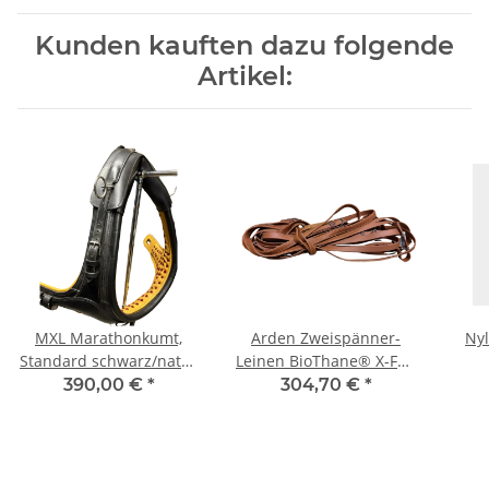
Kunden kauften dazu folgende
Artikel:
MXL Marathonkumt,
Arden Zweispänner-
Ny
Standard schwarz/natur
Leinen BioThane® X-Full
G geknöpft
5m london Soft
390,00 €
*
304,70 €
*