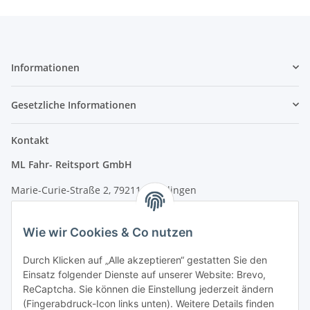
Informationen
Gesetzliche Informationen
Kontakt
ML Fahr- Reitsport GmbH
Marie-Curie-Straße 2, 79211 Denzlingen
Tel.: 07666/9378060 (Mo-Fr 9-16 Uhr)
Wie wir Cookies & Co nutzen
info@fahr-reitsport.de
Durch Klicken auf „Alle akzeptieren“ gestatten Sie den
Nach Terminvereinbarung können Sie gerne bei uns im Lager
Einsatz folgender Dienste auf unserer Website: Brevo,
vorbeikommen
ReCaptcha. Sie können die Einstellung jederzeit ändern
(Fingerabdruck-Icon links unten). Weitere Details finden
Zahlungsarten