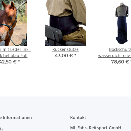
r mit Leder inkl.
Rückenstütze
Bockschürz
ck hellblau Full
wasserdicht oliv
43,00 €
*
42,50 €
*
78,60 €
e Informationen
Kontakt
ML Fahr- Reitsport GmbH
tz