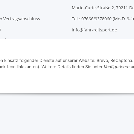
Marie-Curie-Straße 2, 79211 D
o Vertragsabschluss
Tel.: 07666/9378060 (Mo-Fr 9-1
m
info@fahr-reitsport.de
recht
Nach Terminvereinbarung kön
gerne bei uns im Lager vorbe
den Einsatz folgender Dienste auf unserer Website: Brevo, ReCaptcha.
ck-Icon links unten). Weitere Details finden Sie unter
Konfigurieren
un