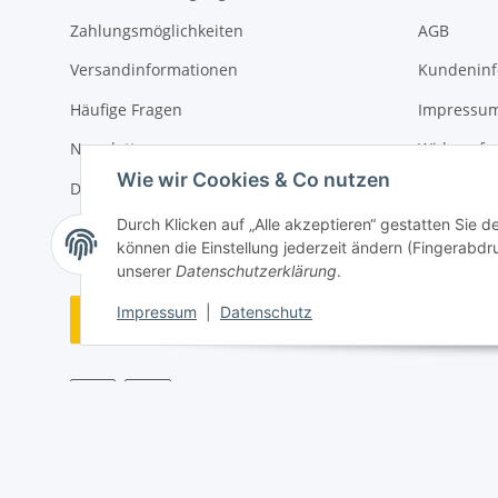
Zahlungsmöglichkeiten
AGB
Versandinformationen
Kundeninf
Häufige Fragen
Impressu
Newsletter
Widerrufs
Wie wir Cookies & Co nutzen
Downloads
Durch Klicken auf „Alle akzeptieren“ gestatten Sie 
Sitemap
können die Einstellung jederzeit ändern (Fingerabdru
unserer
Datenschutzerklärung
.
Impressum
|
Datenschutz
Vertrag widerrufen
* Alle Preise inkl. gesetzlicher USt., zzgl.
Versand