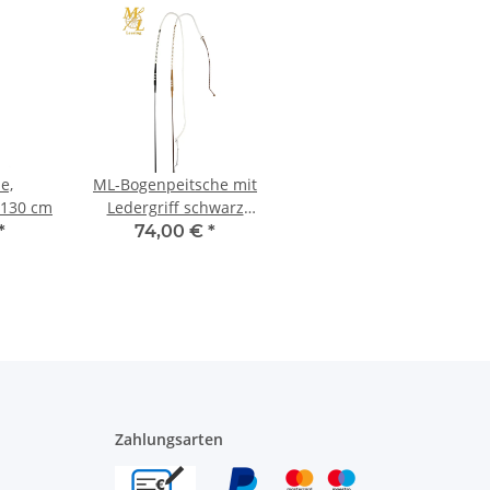
e,
ML-Bogenpeitsche mit
 130 cm
Ledergriff schwarz
190cm
*
74,00 €
*
Zahlungsarten