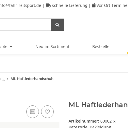
nfo@fahr-reitsport.de |
schnelle Lieferung |
Vor Ort Termine
bote
Neu im Sortiment
Bestseller
ung
ML Haftlederhandschuh
ML Haftlederha
Artikelnummer:
60002_xl
Kategorie:
Bekleidung