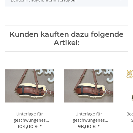
Kunden kauften dazu folgende
Artikel:
Unterlage für
Unterlage für
Boc
geschwungenes
geschwungenes
Brustblatt, Lammfell
Brustblatt, Lammfell
l
104,00 €
*
98,00 €
*
85x14cm
70x14cm