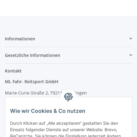
Informationen
Gesetzliche Informationen
Kontakt
ML Fahr- Reitsport GmbH
Marie-Curie-Straße 2, 79211 Denzlingen
Tel.: 07666/9378060 (Mo-Fr 9-16 Uhr)
Wie wir Cookies & Co nutzen
info@fahr-reitsport.de
Durch Klicken auf „Alle akzeptieren“ gestatten Sie den
Nach Terminvereinbarung können Sie gerne bei uns im Lager
Einsatz folgender Dienste auf unserer Website: Brevo,
vorbeikommen
ReCaptcha. Sie können die Einstellung jederzeit ändern