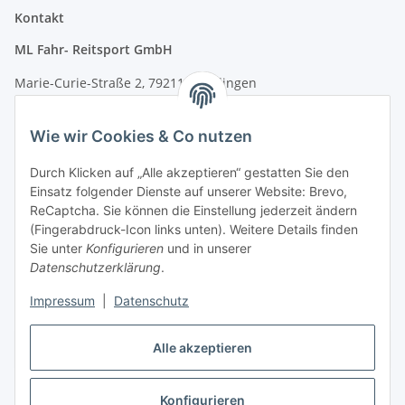
Kontakt
ML Fahr- Reitsport GmbH
Marie-Curie-Straße 2, 79211 Denzlingen
Tel.: 07666/9378060 (Mo-Fr 9-16 Uhr)
Wie wir Cookies & Co nutzen
info@fahr-reitsport.de
Durch Klicken auf „Alle akzeptieren“ gestatten Sie den
Nach Terminvereinbarung können Sie gerne bei uns im Lager
Einsatz folgender Dienste auf unserer Website: Brevo,
vorbeikommen
ReCaptcha. Sie können die Einstellung jederzeit ändern
(Fingerabdruck-Icon links unten). Weitere Details finden
Zahlungsarten
Sie unter
Konfigurieren
und in unserer
Datenschutzerklärung
.
Impressum
|
Datenschutz
Alle akzeptieren
Vertrag widerrufen
Konfigurieren